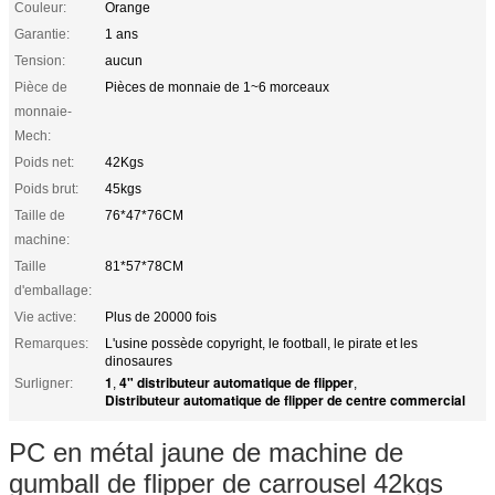
Couleur:
Orange
Garantie:
1 ans
Tension:
aucun
Pièce de
Pièces de monnaie de 1~6 morceaux
monnaie-
Mech:
Poids net:
42Kgs
Poids brut:
45kgs
Taille de
76*47*76CM
machine:
Taille
81*57*78CM
d'emballage:
Vie active:
Plus de 20000 fois
Remarques:
L'usine possède copyright, le football, le pirate et les
dinosaures
1
4" distributeur automatique de flipper
Surligner:
,
,
Distributeur automatique de flipper de centre commercial
PC en métal jaune de machine de
gumball de flipper de carrousel 42kgs