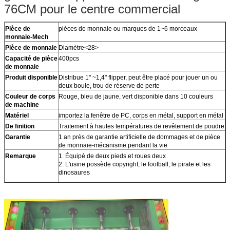
76CM pour le centre commercial
Pièce de
pièces de monnaie ou marques de 1~6 morceaux
monnaie-Mech
Pièce de monnaie
Diamètre<28>
Capacité de pièce
400pcs
de monnaie
Produit disponible
Distribue 1" ~1,4" flipper, peut être placé pour jouer un ou
deux boule, trou de réserve de perte
Couleur de corps
Rouge, bleu de jaune, vert disponible dans 10 couleurs
de machine
Matériel
importez la fenêtre de PC, corps en métal, support en métal
De finition
Traitement à hautes températures de revêtement de poudre
Garantie
1 an près de garantie artificielle de dommages et de pièce
de monnaie-mécanisme pendant la vie
Remarque
1. Équipé de deux pieds et roues deux
2. L'usine possède copyright, le football, le pirate et les
dinosaures