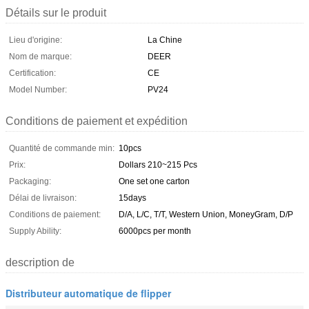
Détails sur le produit
Lieu d'origine:
La Chine
Nom de marque:
DEER
Certification:
CE
Model Number:
PV24
Conditions de paiement et expédition
Quantité de commande min:
10pcs
Prix:
Dollars 210~215 Pcs
Packaging:
One set one carton
Délai de livraison:
15days
Conditions de paiement:
D/A, L/C, T/T, Western Union, MoneyGram, D/P
Supply Ability:
6000pcs per month
description de
Distributeur automatique de flipper