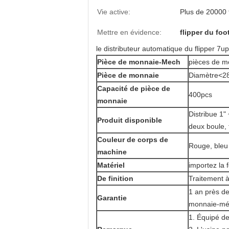
Vie active:
Plus de 20000 
Mettre en évidence:
flipper du foo
le distributeur automatique du flipper 7u
Pièce de monnaie-Mech
pièces de m
Pièce de monnaie
Diamètre<2
Capacité de pièce de
400pcs
monnaie
Distribue 1" 
Produit disponible
deux boule, 
Couleur de corps de
Rouge, bleu 
machine
Matériel
importez la 
De finition
Traitement 
1 an près de
Garantie
monnaie-méc
1. Équipé d