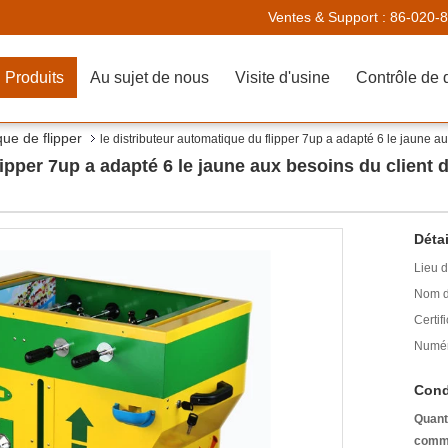
Ventes & Support :
86-020-
Produits
Au sujet de nous
Visite d'usine
Contrôle de 
que de flipper
le distributeur automatique du flipper 7up a adapté 6 le jaune 
lipper 7up a adapté 6 le jaune aux besoins du client
Détai
Lieu d
Nom d
Certifi
Numér
Cond
Quant
comm