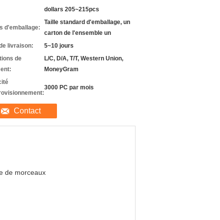
dollars 205~215pcs
Taille standard d'emballage, un
ls d'emballage:
carton de l'ensemble un
de livraison:
5~10 jours
tions de
L/C, D/A, T/T, Western Union,
ent:
MoneyGram
ité
3000 PC par mois
rovisionnement:
Contact
ie de morceaux