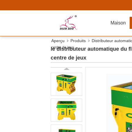
Maison
Aperçu
Produits
Distributeur automati
centre de jeux
le distributeur automatique du f
centre de jeux