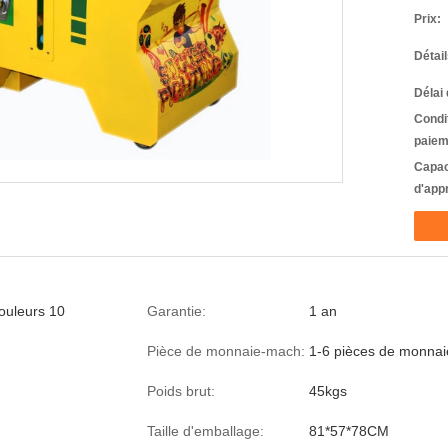
Prix:
Détai
Délai 
Condi
paiem
Capac
d'app
couleurs 10
Garantie:
1 an
Pièce de monnaie-mach:
1-6 pièces de monna
Poids brut:
45kgs
Taille d'emballage:
81*57*78CM