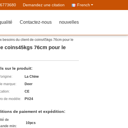
86773680
Demandez une citation
French
qualité
Contactez-nous
nouvelles
aux besoins du client de coins45kgs 76cm pour le
 de coins45kgs 76cm pour le
ls sur le produit:
'origine:
La Chine
e marque:
Deer
cation:
CE
o de modèle:
PV24
itions de paiement et expédition:
ité de
10pcs
ande min: