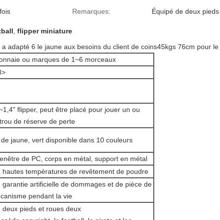
fois
Remarques:
Équipé de deux pieds
tball
,
flipper miniature
p a adapté 6 le jaune aux besoins du client de coins45kgs 76cm pour le
onnaie ou marques de 1~6 morceaux
8>
~1,4" flipper, peut être placé pour jouer un ou
trou de réserve de perte
de jaune, vert disponible dans 10 couleurs
fenêtre de PC, corps en métal, support en métal
à hautes températures de revêtement de poudre
 garantie artificielle de dommages et de pièce de
anisme pendant la vie
e deux pieds et roues deux