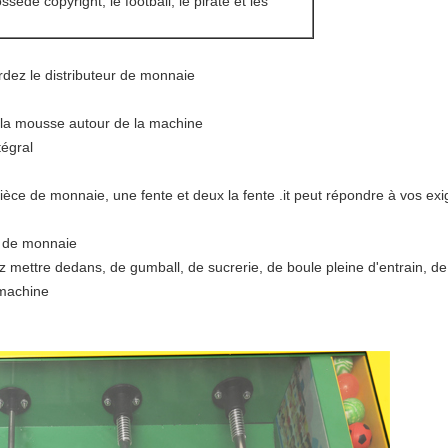
ssède copyright, le football, le pirate et les
dez le distributeur de monnaie
 la mousse autour de la machine
tégral
èce de monnaie, une fente et deux la fente .it peut répondre à vos ex
e de monnaie
mettre dedans, de gumball, de sucrerie, de boule pleine d'entrain, de
 machine