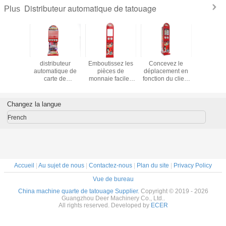
Distributeur automatique de tatouage
Plus
e d'aspect
distributeur
Emboutissez les
Concevez le
110V
ne de
automatique de
pièces de
déplacement en
mécanism
buteur
carte de
monnaie faciles
fonction du client
de pièc
ique de
tatouages de
rouges du
26.5kgs facile du
monnaie d
 de carte
51*41*142cm
mouvement
distributeur
en méta
ier de
toutes les pièces
16.5kgs 6 du
automatique de
débouch
Changez la langue
 longue
en métal pour des
distributeur
tatto 140cm pour
distrib
enfants
automatique de
le centre de jeux
automati
French
tatouage 66cm
tatouage 
pour le centre de
jeux
Accueil
|
Au sujet de nous
|
Contactez-nous
|
Plan du site
|
Privacy Policy
Vue de bureau
China machine quarte de tatouage Supplier.
Copyright © 2019 - 2026
Guangzhou Deer Machinery Co., Ltd..
All rights reserved. Developed by
ECER