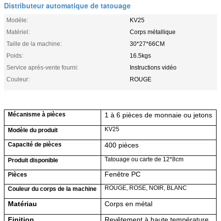
Distributeur automatique de tatouage
Modèle:
KV25
Matériel:
Corps métallique
Taille de la machine:
30*27*66CM
Poids:
16.5kgs
Service après-vente fourni:
Instructions vidéo
Couleur:
ROUGE
Mécanisme à pièces
1 à 6 pièces de monnaie ou jetons
KV25
Modèle du produit
Capacité de pièces
40
0 pièces
Tatouage ou carte de 12*8cm
Produit
disponible
Fenêtre PC
Pièces
ROUGE, ROSE, NOIR, BLANC
Couleur du corps de la machine
Matériau
Corps en métal
Finition
Revêtement à haute température