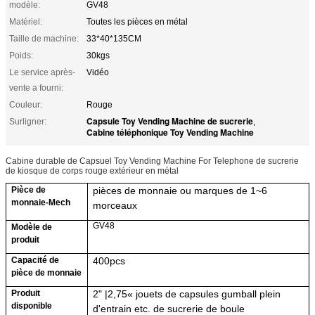
modèle:
GV48
Matériel:
Toutes les pièces en métal
Taille de machine:
33*40*135CM
Poids:
30kgs
Le service après-
Vidéo
vente a fourni:
Couleur:
Rouge
Capsule Toy Vending Machine de sucrerie
Surligner:
,
Cabine téléphonique Toy Vending Machine
Cabine durable de Capsuel Toy Vending Machine For Telephone de sucrerie
de kiosque de corps rouge extérieur en métal
Pièce de
pièces de monnaie ou marques de 1~6
monnaie-Mech
morceaux
GV48
Modèle de
produit
Capacité de
40
0pcs
pièce de monnaie
Produit
2" |
2,75
«
jouets de capsules
gumball plein
disponible
d'entrain etc. de sucrerie de boule