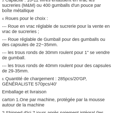
Capacité : 10-12 livres entassent en vrac les
3.
sucreries (M&M) ou 400 gumballs d'un pouce par
boîte métallique
Roues pour le choix :
4.
--- Roue en vrac réglable de sucrerie pour la vente en
vrac de sucreries ;
--- Roue réglable de Gumball pour des gumballs ou
des capsules de 22~35mm.
--- les trous ronds de 30mm roulent pour 1" se vendre
de gumball.
--- les trous ronds de 40mm roulent pour des capsules
de 29-35mm.
Quantité de chargement : 285pcs/20'GP,
6.
GÉNÉRALISTE 570pcs/40'
Emballage et livraison
carton 1.One par machine, protégée par la mousse
autour de la machine
2.Shipped d'ici 7 jours après paiement intégral (les