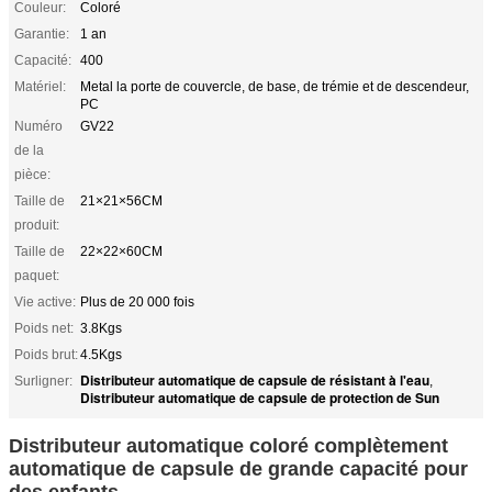
Couleur:
Coloré
Garantie:
1 an
Capacité:
400
Matériel:
Metal la porte de couvercle, de base, de trémie et de descendeur,
PC
Numéro
GV22
de la
pièce:
Taille de
21×21×56CM
produit:
Taille de
22×22×60CM
paquet:
Vie active:
Plus de 20 000 fois
Poids net:
3.8Kgs
Poids brut:
4.5Kgs
Distributeur automatique de capsule de résistant à l'eau
Surligner:
,
Distributeur automatique de capsule de protection de Sun
Distributeur automatique coloré complètement
automatique de capsule de grande capacité pour
des enfants