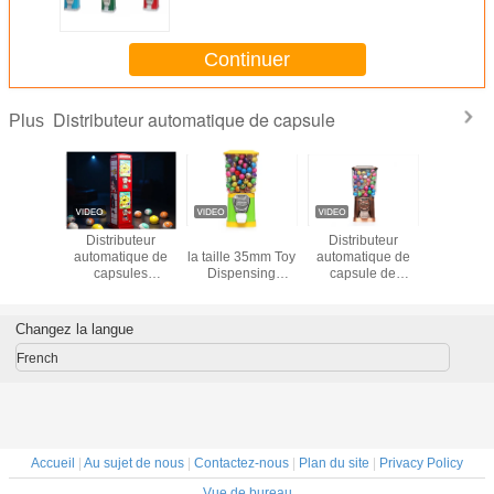
l'eau 400 avec le support
Continuer
Distributeur automatique de capsule
Plus
use de
Distributeur
Couleur verte de
Distributeur
Petits dist
certifiée
automatique de
la taille 35mm Toy
automatique de
automati
ec une
capsules
Dispensing
capsule de
capsule c
capacité
téléphoniques à 2
Vending Machine
couvercle en
 corps
fentes pour
Yellow de boule
métal pour des
lique
pièces, pour
enfants
Changez la langue
 pour la
gommes à
ution de
mâcher, bonbons,
French
ts à
balles
gdong
rebondissantes et
GV60F
plus encore,
28*28*130CM
Accueil
|
Au sujet de nous
|
Contactez-nous
|
Plan du site
|
Privacy Policy
Vue de bureau