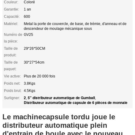
Couleur:
Coloré
Garantie:
1 an
Capacité:
600
Matériel:
Metal la porte de couvercle, de base, de trémie, d'anneau et de
descendeur de moulage mécanique sous
Numéro de
GV25
la pièce:
Taille de
29*26*50CM
produit:
Taille de
30*27*54cm
paquet:
Vie active:
Plus de 20 000 fois
Poids net:
3.8Kgs
Poids brut:
4.5Kgs
2
5" distributeur automatique de Gumball
Surligner:
,
,
Distributeur automatique de capsule de 6 pièces de monnaie
Le machinecapsule tordu joue le
distributeur automatique plein
d'entrain de boule avec le nouveau