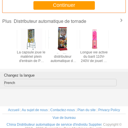
Continuer
Distributeur automatique de tornade
Plus
buteur
La capsule joue le
1" - 1,4"
Longue vie active
Haut Tem
atique
matériel plein
distributeur
du baril 110V-
de fini
ctionnel
d'entrain de PC
automatique de
240V de jouet de
enduisant 
rnade,
de distributeur
tornade de voiture
capsule de
garantie d
buteur
automatique de
coloré avec la
distributeur
en métal 
ique de
boule avec le
certification de la
automatique de
de 1 
Changez la langue
à jetons
nouveau support
CE
couleur grande de
rose
French
Accueil
|
Au sujet de nous
|
Contactez-nous
|
Plan du site
|
Privacy Policy
Vue de bureau
China Distributeur automatique de service d'individu Supplier.
Copyright ©