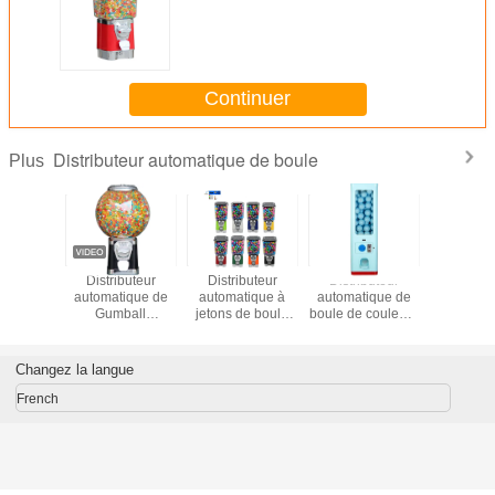
Continuer
Distributeur automatique de boule
Plus
ypes
Distributeur
Distributeur
Distributeur
Distrib
eur plein
automatique de
automatique à
automatique de
automati
 de boule
Gumball
jetons de boule
boule de couleurs
boule de 
sule de
Gashapon
de capsule
du salaire quatre
coule
ue
d'enfants
de pièces de
factures de carte
Changez la langue
de crédit de QR
électroniquement
French
garantie de 1 an