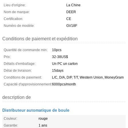
Lieu d'origine:
La Chine
Nom de marque:
DEER
Certification:
CE
Numéro de modèle:
GV18F
Conditions de paiement et expédition
Quantité de commande min:
10pcs
Prix:
32-38US$
Détails d'emballage:
Un PC un carton
Délai de livraison:
15days
Conditions de paiement:
L/C, D/A, D/P, T/T, Western Union, MoneyGram
Capacité d'approvisionnement:
6000pcs/month
description de
Distributeur automatique de boule
Couleur:
rouge
Garantie:
1 ans