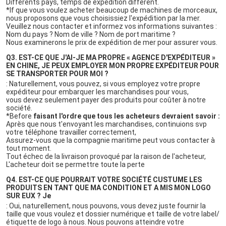
Différents pays, temps de expédition différent.
*If que vous voulez acheter beaucoup de machines de morceaux, 
nous proposons que vous choisissiez l'expédition par la mer.
Veuillez nous contacter et informez vos informations suivantes :
Nom du pays ? Nom de ville ? Nom de port maritime ?
Nous examinerons le prix de expédition de mer pour assurer vous.
Q3. 
EST-CE QUE J'AI-JE MA PROPRE « AGENCE D'EXPÉDITEUR » 
EN CHINE, JE PEUX EMPLOYER MON PROPRE EXPÉDITEUR POUR 
SE TRANSPORTER POUR MOI ?
: Naturellement, vous pouvez, si vous employez votre propre 
expéditeur pour embarquer les marchandises pour vous,
vous devez seulement payer des produits pour coûter à notre 
société.
*Before 
faisant l'ordre que tous les acheteurs devraient savoir :
Après que nous t'envoyant les marchandises, continuions svp 
votre téléphone travailler correctement,
Assurez-vous que la compagnie maritime peut vous contacter à 
tout moment.
Tout échec de la livraison provoqué par la raison de l'acheteur,
L'acheteur doit se permettre toute la perte
Q4. 
EST-CE QUE POURRAIT VOTRE SOCIÉTÉ CUSTUME LES 
PRODUITS EN TANT QUE MA CONDITION ET A MIS MON LOGO 
SUR EUX ? 
Je
: 
Oui, naturellement, nous pouvons, vous devez juste fournir la 
taille que vous voulez et dossier numérique et taille de votre label/
étiquette de logo à nous. Nous pouvons atteindre votre 