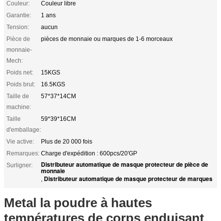
Couleur:
Couleur libre
Garantie:
1 ans
Tension:
aucun
Pièce de
pièces de monnaie ou marques de 1-6 morceaux
monnaie-
Mech:
Poids net:
15KGS
Poids brut:
16.5KGS
Taille de
57*37*14CM
machine:
Taille
59*39*16CM
d'emballage:
Vie active:
Plus de 20 000 fois
Remarques:
Charge d'expédition : 600pcs/20'GP
Distributeur automatique de masque protecteur de pièce de
Surligner:
monnaie
Distributeur automatique de masque protecteur de marques
,
Metal la poudre à hautes
températures de corps enduisant