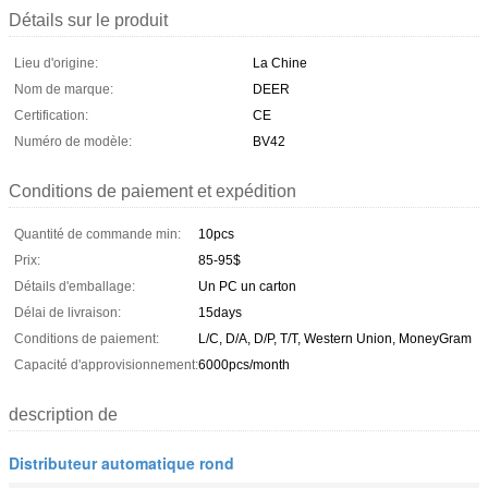
Détails sur le produit
Lieu d'origine:
La Chine
Nom de marque:
DEER
Certification:
CE
Numéro de modèle:
BV42
Conditions de paiement et expédition
Quantité de commande min:
10pcs
Prix:
85-95$
Détails d'emballage:
Un PC un carton
Délai de livraison:
15days
Conditions de paiement:
L/C, D/A, D/P, T/T, Western Union, MoneyGram
Capacité d'approvisionnement:
6000pcs/month
description de
Distributeur automatique rond