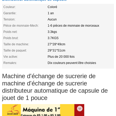
Couleur:
Coloré
Garantie:
1 an
Tension:
Aucun
Pièce de monnaie-Mech:
1-6 pièces de monnaie de morceaux
Poids net:
3.3kgs
Poids brut:
3.7KGS
Taille de machine:
27*28*49cm
Taille de paquet:
29*31*51cm
Vie active:
Plus de 20 000 fois
Remakrs:
Dix couleurs peuvent être choisies
Machine d'échange de sucrerie de
machine d'échange de sucrerie
distributeur automatique de capsule de
jouet de 1 pouce