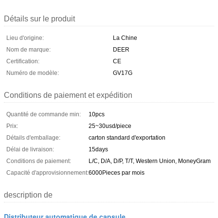
Détails sur le produit
Lieu d'origine:
La Chine
Nom de marque:
DEER
Certification:
CE
Numéro de modèle:
GV17G
Conditions de paiement et expédition
Quantité de commande min:
10pcs
Prix:
25~30usd/piece
Détails d'emballage:
carton standard d'exportation
Délai de livraison:
15days
Conditions de paiement:
L/C, D/A, D/P, T/T, Western Union, MoneyGram
Capacité d'approvisionnement:
6000Pieces par mois
description de
Distributeur automatique de capsule