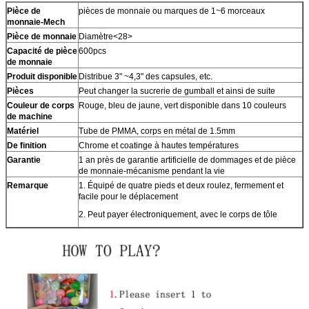
Pièce de
pièces de monnaie ou marques de 1~6 morceaux
monnaie-Mech
Pièce de monnaie
Diamètre<28>
Capacité de pièce
600pcs
de monnaie
Produit disponible
Distribue 3" ~4,3" des capsules, etc.
Pièces
Peut changer la sucrerie de gumball et ainsi de suite
Couleur de corps
Rouge, bleu de jaune, vert disponible dans 10 couleurs
de machine
Matériel
Tube de PMMA, corps en métal de 1.5mm
De finition
Chrome et coatinge à hautes températures
Garantie
1 an près de garantie artificielle de dommages et de pièce
de monnaie-mécanisme pendant la vie
Remarque
1. Équipé de quatre pieds et deux roulez, fermement et
facile pour le déplacement
2. Peut payer électroniquement, avec le corps de tôle