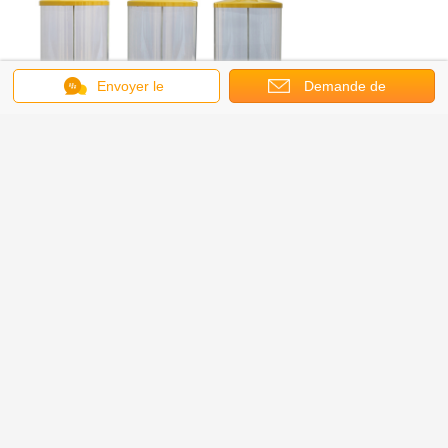
Envoyer le
Demande de
message
soumission