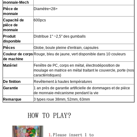
monnaie-Mech
Pièce de
Diamètre<28>
monnaie
Capacité de
600pcs
pièce de
monnaie
Produit
Distribue 1" ~2,5" des gumballs
disponible
Pièces
Globe, boule pleine d'entrain, capsules
Couleur de corps
Rouge, bleu de jaune, vert disponible dans 10 couleurs
de machine
Matériel
Fenêtre de PC, corps en métal, électrodéposition de
moulage en matrice en métal traitant le couvercle, porte (nos
caractéristiques)
De finition
Revêtement à hautes températures
Garantie
1 an près de garantie artificielle de dommages et de pièce
de monnaie-mécanisme pendant la vie
Remarque
3 types roue 38mm, 52mm, 63mm