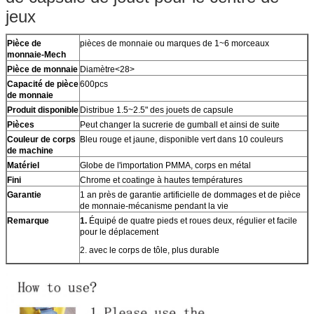
jeux
Pièce de
pièces de monnaie ou marques de 1~6 morceaux
monnaie-Mech
Pièce de monnaie
Diamètre<28>
Capacité de pièce
600pcs
de monnaie
Produit disponible
Distribue 1.5~2.5" des jouets de capsule
Pièces
Peut changer la sucrerie de gumball et ainsi de suite
Couleur de corps
Bleu rouge et jaune, disponible vert dans 10 couleurs
de machine
Matériel
Globe de l'importation PMMA, corps en métal
Fini
Chrome et coatinge à hautes températures
Garantie
1 an près de garantie artificielle de dommages et de pièce
de monnaie-mécanisme pendant la vie
Remarque
1.
Équipé de quatre pieds et roues deux, régulier et facile
pour le déplacement
2. avec le corps de tôle, plus durable