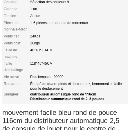
Couleur:
Sélection des couleurs 9
Garantie:
1 an
Tension:
Aucun
Pièce de
1-6 pièces de monnaie de morceaux
monnaie-Mech:
Poids net:
24Kgs
Poids brut:
26kgs
Taille de
40*40*116CM
machine:
Taille
118*45*45CM
d'emballage:
Vie active:
Plus temps de 20000
Remarques:
Équipé de quatre pieds et deux roulez, fermement et facile
pour le déplacement
distributeur automatique rond de 116cm
Surligner:
,
Distributeur automatique rond de 2
5 pouces
,
mouvement facile bleu rond de pouce
116cm du distributeur automatique 2,5
de capsule de jouet pour le centre de