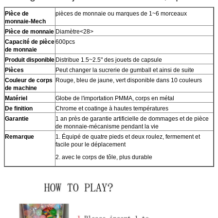
Pièce de
pièces de monnaie ou marques de 1~6 morceaux
monnaie-Mech
Pièce de monnaie
Diamètre<28>
Capacité de pièce
600pcs
de monnaie
Produit disponible
Distribue 1.5~2.5" des jouets de capsule
Pièces
Peut changer la sucrerie de gumball et ainsi de suite
Couleur de corps
Rouge, bleu de jaune, vert disponible dans 10 couleurs
de machine
Matériel
Globe de l'importation PMMA, corps en métal
De finition
Chrome et coatinge à hautes températures
Garantie
1 an près de garantie artificielle de dommages et de pièce
de monnaie-mécanisme pendant la vie
Remarque
1. Équipé de quatre pieds et deux roulez, fermement et
facile pour le déplacement
2. avec le corps de tôle, plus durable