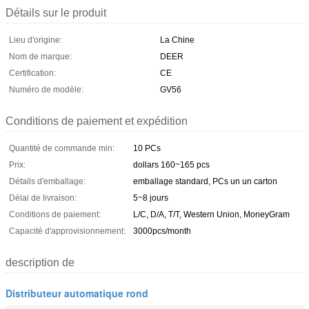
Détails sur le produit
Lieu d'origine:
La Chine
Nom de marque:
DEER
Certification:
CE
Numéro de modèle:
GV56
Conditions de paiement et expédition
Quantité de commande min:
10 PCs
Prix:
dollars 160~165 pcs
Détails d'emballage:
emballage standard, PCs un un carton
Délai de livraison:
5~8 jours
Conditions de paiement:
L/C, D/A, T/T, Western Union, MoneyGram
Capacité d'approvisionnement:
3000pcs/month
description de
Distributeur automatique rond