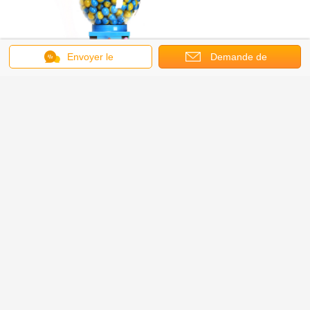
Envoyer le
Demande de
message
soumission