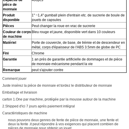
pièce de
monnaie
Produit
1" ~1,4" gumball plein d'entrain etc. de sucrerie de boule de
disponible
jouets de capsules
Pièces
Peut changer la roue en vrac de sucrerie
Couleur de corps
Bleu rouge et jaune, disponible vert dans 10 couleurs
de machine
Matériel
Porte de couvercle, de base, de trémie et de descendeur en
métal, corps d'épaisseur de l'ABS 3.5mm de globe de PC
Fini
Chrome
Garantie
1 an près de garantie artificielle de dommages et de pièce
de monnaie-mécanisme pendant la vie
Remarque
peut s'ajouter contre
Comment jouer
Juste insérez la pièce de monnaie et tordez le distributeur de monnaie
Emballage et livraison
carton 1.One par machine, protégée par la mousse autour de la machine
2.Shipped d'ici 7 jours après paiement intégral
Caractéristiques de machine
nous pouvons deux genres de fente de pièce de monnaie, une fente et
deux la fente .it peut répondre à vos exigences qui placent combien de
pièces de monnaie pour obtenir un jouet