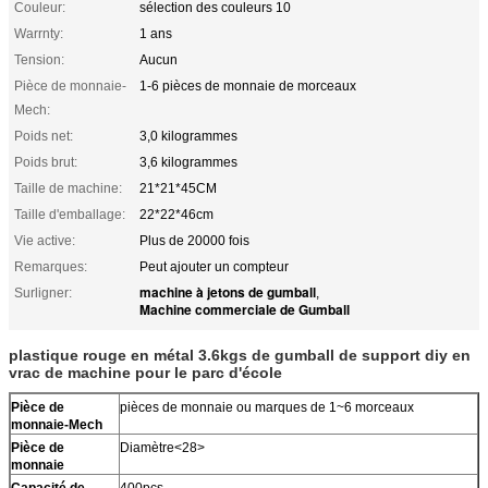
Couleur:
sélection des couleurs 10
Warrnty:
1 ans
Tension:
Aucun
Pièce de monnaie-
1-6 pièces de monnaie de morceaux
Mech:
Poids net:
3,0 kilogrammes
Poids brut:
3,6 kilogrammes
Taille de machine:
21*21*45CM
Taille d'emballage:
22*22*46cm
Vie active:
Plus de 20000 fois
Remarques:
Peut ajouter un compteur
machine à jetons de gumball
Surligner:
,
Machine commerciale de Gumball
plastique rouge en métal 3.6kgs de gumball de support diy en
vrac de machine pour le parc d'école
Pièce de
pièces de monnaie ou marques de 1~6 morceaux
monnaie-Mech
Pièce de
Diamètre<28>
monnaie
Capacité de
400pcs