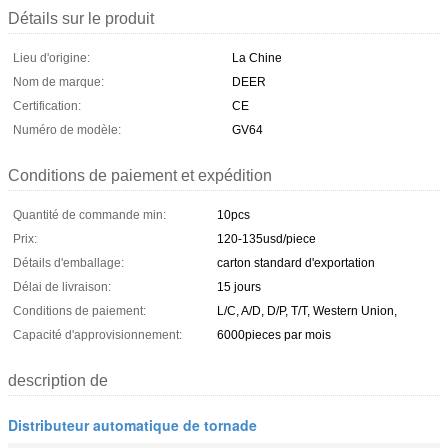
Détails sur le produit
Lieu d'origine:
La Chine
Nom de marque:
DEER
Certification:
CE
Numéro de modèle:
GV64
Conditions de paiement et expédition
Quantité de commande min:
10pcs
Prix:
120-135usd/piece
Détails d'emballage:
carton standard d'exportation
Délai de livraison:
15 jours
Conditions de paiement:
L/C, A/D, D/P, T/T, Western Union,
Capacité d'approvisionnement:
6000pieces par mois
description de
Distributeur automatique de tornade