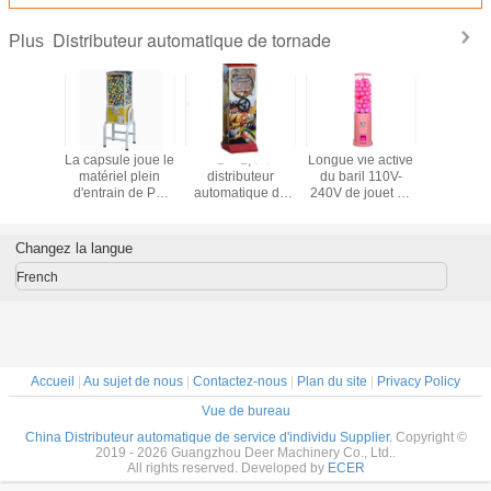
Distributeur automatique de tornade
Plus
buteur
La capsule joue le
1" - 1,4"
Longue vie active
Haut Tem
atique
matériel plein
distributeur
du baril 110V-
de fini
ctionnel
d'entrain de PC
automatique de
240V de jouet de
enduisant 
rnade,
de distributeur
tornade de voiture
capsule de
garantie d
buteur
automatique de
coloré avec la
distributeur
en métal 
ique de
boule avec le
certification de la
automatique de
de 1 
Changez la langue
à jetons
nouveau support
CE
couleur grande de
rose
French
Accueil
|
Au sujet de nous
|
Contactez-nous
|
Plan du site
|
Privacy Policy
Vue de bureau
China Distributeur automatique de service d'individu Supplier.
Copyright ©
2019 - 2026 Guangzhou Deer Machinery Co., Ltd..
All rights reserved. Developed by
ECER