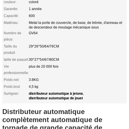
couleur:
coloré
Garantie:
1 année
Capacité:
600
Matériau:
Metal la porte de couvercle, de base, de trémie, d'anneau et
de descendeur de moulage mécanique sous
Numéro de
GV64
pièce:
Taille du
29*26*50/64/76CM
produit:
taille de paquet:
30*27*54/67/80CM
Vie
plus de 20 000 fois
professionnelle:
Poids net:
3.8KG
Poids brut:
4,5 kg
distributeur automatique à jetons
Surligner:
,
distributeur automatique de jouet
Distributeur automatique
complètement automatique de
tornade de grande capacité de