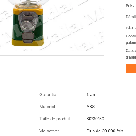
Prix:
Détai
Délai 
Condi
paiem
Capac
d'app
Garantie:
1 an
Matériel:
ABS
Taille de produit:
30*30*50
Vie active:
Plus de 20 000 fois