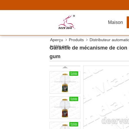
Maison
Aperçu
Produits
Distributeur automat
bubble-gum
Garantie de mécanisme de cion d
gum