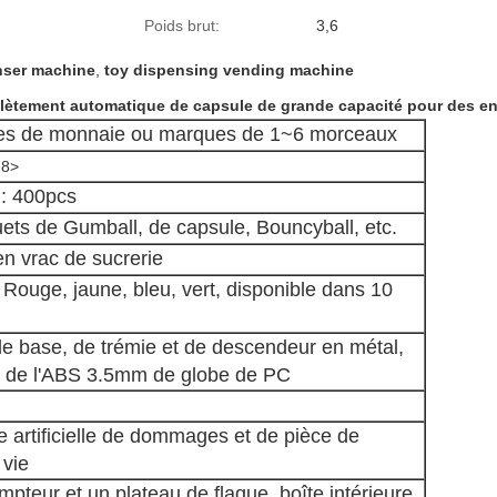
Poids brut:
3,6
nser machine
,
toy dispensing vending machine
plètement automatique de capsule de grande capacité pour des en
ces de monnaie ou marques de 1~6 morceaux
28>
 : 400pcs
ouets de Gumball, de capsule, Bouncyball, etc.
en vrac de sucrerie
Rouge, jaune, bleu, vert, disponible dans 10
 de base, de trémie et de descendeur en métal,
r de l'ABS 3.5mm de globe de PC
ie artificielle de dommages et de pièce de
vie
pteur et un plateau de flaque, boîte intérieure