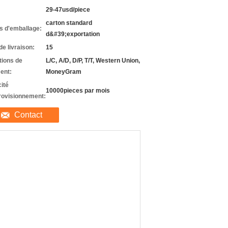
29-47usd/piece
carton standard
ls d'emballage:
d&#39;exportation
de livraison:
15
tions de
L/C, A/D, D/P, T/T, Western Union,
ent:
MoneyGram
ité
10000pieces par mois
rovisionnement:
Contact