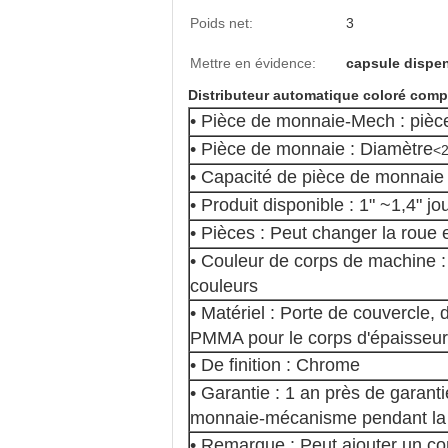
Poids net:
3
Mettre en évidence:
capsule dispe
Distributeur automatique coloré com
• Pièce de monnaie-Mech : piè
• Pièce de monnaie : Diamètre
<
• Capacité de pièce de monnaie
• Produit disponible : 1" ~1,4" j
• Pièces : Peut changer la roue 
• Couleur de corps de machine : 
couleurs
• Matériel : Porte de couvercle,
PMMA pour le corps d'épaisseu
• De finition : Chrome
• Garantie : 1 an près de garant
monnaie-mécanisme pendant la 
• Remarque : Peut ajouter un com