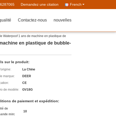
26287065
Demandez une citation
French
qualité
Contactez-nous
nouvelles
 de Waterpoof 1 ans de machine en plastique de
 machine en plastique de bubble-
ls sur le produit:
'origine:
La Chine
e marque:
DEER
cation:
CE
o de modèle:
GV18G
itions de paiement et expédition:
ité de
10
ande min: