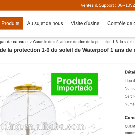
Ventes & Support :
86--139
Produits
Au sujet de nous
Visite d'usine
Contrôle de 
ique de capsule
Garantie de mécanisme de cion de la protection 1-6 du soleil
e la protection 1-6 du soleil de Waterpoof 1 ans de
Détai
Lieu d
Nom d
Certifi
Numér
Cond
Quant
comm