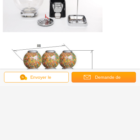
Envoyer le
Demande de
message
soumission