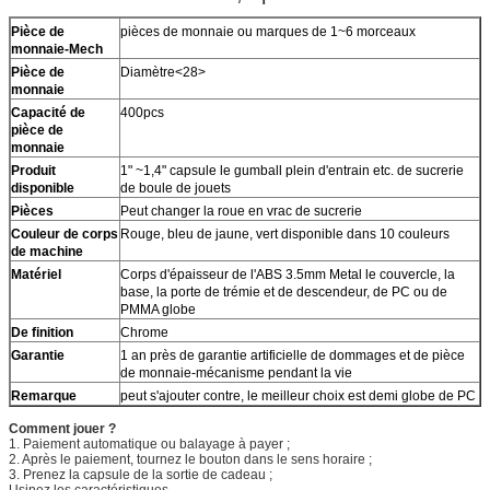
Pièce de
pièces de monnaie ou marques de 1~6 morceaux
monnaie-Mech
Pièce de
Diamètre<28>
monnaie
Capacité de
400pcs
pièce de
monnaie
Produit
1" ~1,4" capsule le gumball plein d'entrain etc. de sucrerie
disponible
de boule de jouets
Pièces
Peut changer la roue en vrac de sucrerie
Couleur de corps
Rouge, bleu de jaune, vert disponible dans 10 couleurs
de machine
Matériel
Corps d'épaisseur de l'ABS 3.5mm Metal le couvercle, la
base, la porte de trémie et de descendeur, de PC ou de
PMMA globe
De finition
Chrome
Garantie
1 an près de garantie artificielle de dommages et de pièce
de monnaie-mécanisme pendant la vie
Remarque
peut s'ajouter contre, le meilleur choix est demi globe de PC
Comment jouer ?
1.
Paiement automatique ou balayage à payer ;
2.
Après le paiement, tournez le bouton dans le sens horaire ;
3.
Prenez la capsule de la sortie de cadeau ;
Usinez les caractéristiques