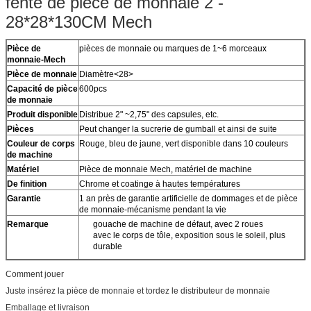
fente de pièce de monnaie 2 -
28*28*130CM Mech
Pièce de
pièces de monnaie ou marques de 1~6 morceaux
monnaie-Mech
Pièce de monnaie
Diamètre<28>
Capacité de pièce
600pcs
de monnaie
Produit disponible
Distribue 2" ~2,75" des capsules, etc.
Pièces
Peut changer la sucrerie de gumball et ainsi de suite
Couleur de corps
Rouge, bleu de jaune, vert disponible dans 10 couleurs
de machine
Matériel
Pièce de monnaie Mech, matériel de machine
De finition
Chrome et coatinge à hautes températures
Garantie
1 an près de garantie artificielle de dommages et de pièce
de monnaie-mécanisme pendant la vie
Remarque
gouache de machine de défaut, avec 2 roues
avec le corps de tôle, exposition sous le soleil, plus
durable
Comment jouer
Juste insérez la pièce de monnaie et tordez le distributeur de monnaie
Emballage et livraison