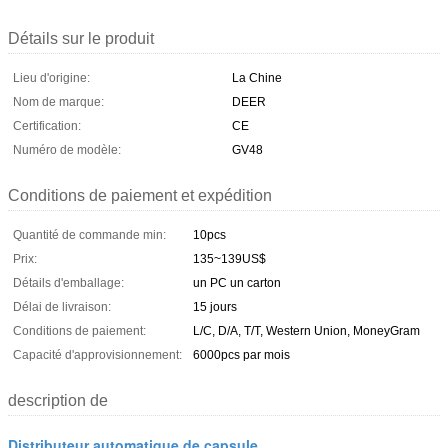
Détails sur le produit
Lieu d'origine:
La Chine
Nom de marque:
DEER
Certification:
CE
Numéro de modèle:
GV48
Conditions de paiement et expédition
Quantité de commande min:
10pcs
Prix:
135~139US$
Détails d'emballage:
un PC un carton
Délai de livraison:
15 jours
Conditions de paiement:
L/C, D/A, T/T, Western Union, MoneyGram
Capacité d'approvisionnement:
6000pcs par mois
description de
Distributeur automatique de capsule