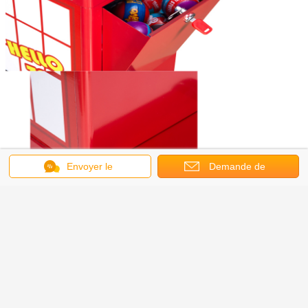
Envoyer le
Demande de
message
soumission
Détails d'usine