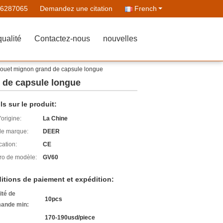
26287065
Demandez une citation
French
qualité
Contactez-nous
nouvelles
de jouet mignon grand de capsule longue
d de capsule longue
ls sur le produit:
'origine:
La Chine
e marque:
DEER
cation:
CE
o de modèle:
GV60
itions de paiement et expédition:
ité de
10pcs
ande min:
170-190usd/piece