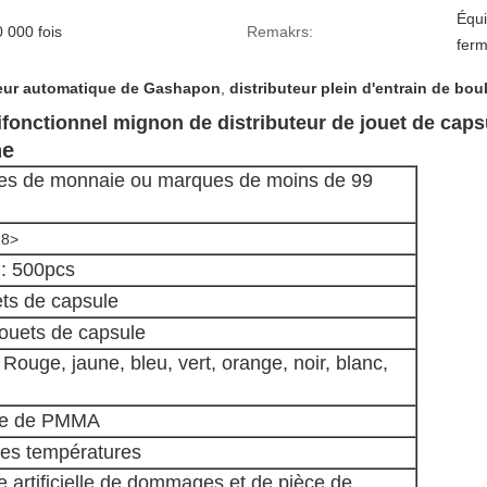
Équi
 000 fois
Remakrs:
ferm
teur automatique de Gashapon
,
distributeur plein d'entrain de bou
fonctionnel mignon de distributeur de jouet de caps
ne
ces de monnaie ou marques de moins de 99
28>
 : 500pcs
ets de capsule
 jouets de capsule
Rouge, jaune, bleu, vert, orange, noir, blanc,
lobe de PMMA
utes températures
ie artificielle de dommages et de pièce de