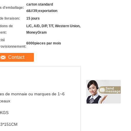
carton standard
ls d'emballage:
d&#39;exportation
de livraison:
15 jours
tions de
L/C, A/D, D/P, T/T, Western Union,
ent:
MoneyGram
ité
6000pieces par mois
rovisionnement:
Contact
ces de monnaie ou marques de 1~6
ceaux
0KGS
43*151CM