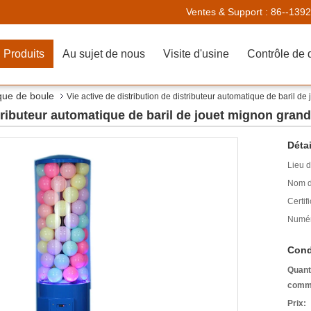
Ventes & Support :
86--139
Produits
Au sujet de nous
Visite d'usine
Contrôle de 
que de boule
Vie active de distribution de distributeur automatique de baril 
stributeur automatique de baril de jouet mignon gran
Détai
Lieu d
Nom d
Certifi
Numér
Cond
Quant
comm
Prix: