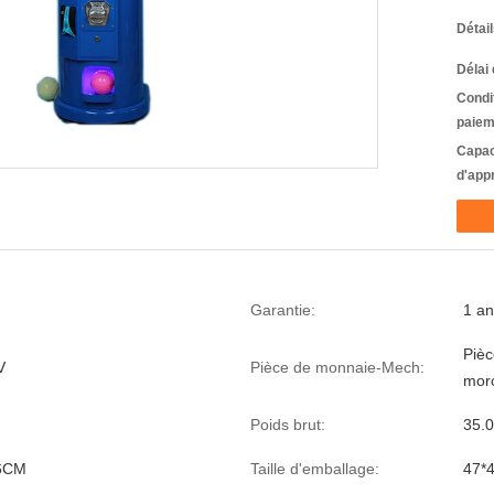
Détai
Délai 
Condi
paiem
Capac
d'app
Garantie:
1 an
Piè
V
Pièce de monnaie-Mech:
mor
Poids brut:
35.
6CM
Taille d'emballage:
47*