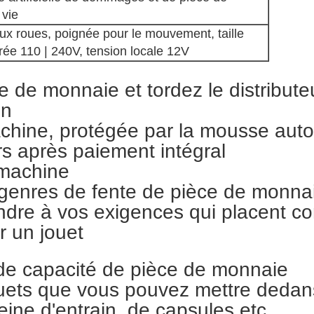
vie
ux roues, poignée pour le mouvement, taille
trée 110 | 240V, tension locale 12V
ce de monnaie et tordez le distribut
on
chine, protégée par la mousse auto
urs après paiement intégral
 machine
enres de fente de pièce de monnai
pondre à vos exigences qui placent 
r un jouet
de capacité de pièce de monnaie
uets que vous pouvez mettre dedan
eine d'entrain, de capsules etc.