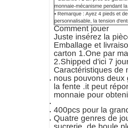
monnaie-mécanisme pendant la 
• Remarque : Ayez 4 pieds et de
personnalisable, la tension d'en
Comment jouer
Juste insérez la piè
Emballage et livrais
carton 1.One par ma
2.Shipped d'ici 7 jo
Caractéristiques de
nous pouvons deux g
la fente .it peut ré
monnaie pour obteni
400pcs pour la gran
Quatre genres de jo
sucrerie, de boule pl