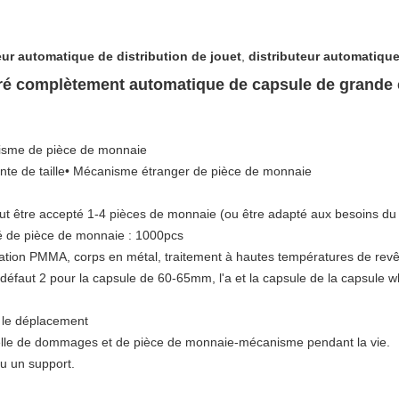
eur automatique de distribution de jouet
,
distributeur automatique
oré complètement automatique de capsule de grande 
anisme de pièce de monnaie
ente de taille• Mécanisme étranger de pièce de monnaie
 être accepté 1-4 pièces de monnaie (ou être adapté aux besoins du cl
té de pièce de monnaie : 1000pcs
rtation PMMA, corps en métal, traitement à hautes températures de re
du défaut 2 pour la capsule de 60-65mm, l'a et la capsule de la caps
r le déplacement
icielle de dommages et de pièce de monnaie-mécanisme pendant la vie.
ou un support.