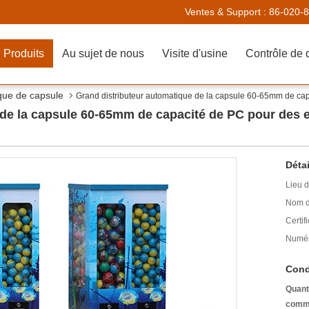
Ventes & Support :
86-020-
Produits
Au sujet de nous
Visite d'usine
Contrôle de 
ique de capsule
Grand distributeur automatique de la capsule 60-65mm de capa
de la capsule 60-65mm de capacité de PC pour des enf
Détai
Lieu d
Nom d
Certifi
Numér
Cond
Quant
comm