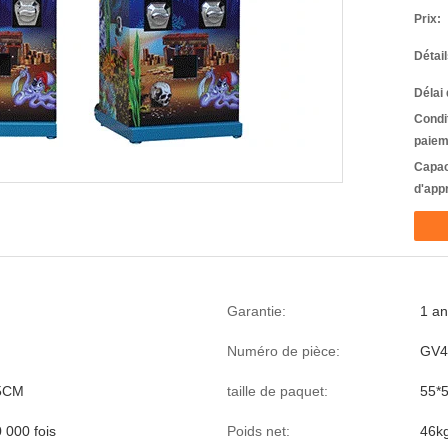
Prix:
Détai
Délai 
Condi
paiem
Capac
d'app
Garantie:
1 a
Numéro de pièce:
GV4
5CM
taille de paquet:
55*
 000 fois
Poids net:
46k