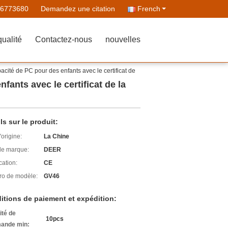
86773680
Demandez une citation
French
qualité
Contactez-nous
nouvelles
cité de PC pour des enfants avec le certificat de
ants avec le certificat de la
ls sur le produit:
'origine:
La Chine
e marque:
DEER
cation:
CE
o de modèle:
GV46
itions de paiement et expédition:
ité de
10pcs
ande min: