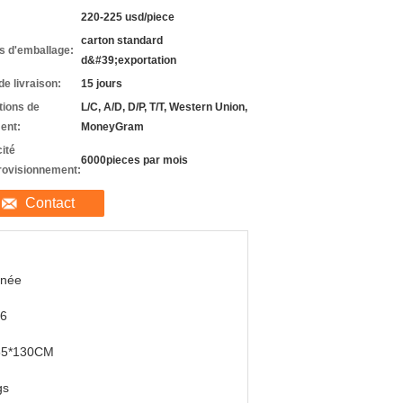
220-225 usd/piece
carton standard
ls d'emballage:
d&#39;exportation
de livraison:
15 jours
tions de
L/C, A/D, D/P, T/T, Western Union,
ent:
MoneyGram
ité
6000pieces par mois
rovisionnement:
Contact
nnée
6
55*130CM
gs