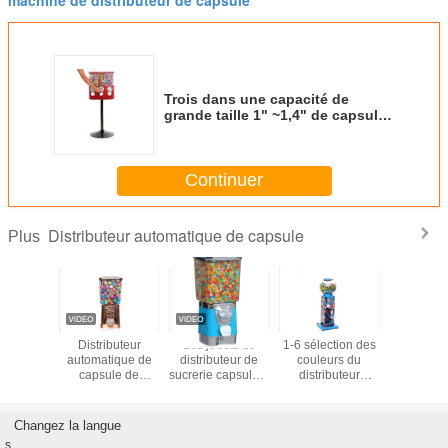
Trois dans une capacité de
grande taille 1" ~1,4" de capsule
avance le distributeur
automatique petit à petit
Continuer
Distributeur automatique de capsule
Plus
verte de
Distributeur
Les jouets de
1-6 sélection des
Petits dist
 35mm Toy
automatique de
distributeur de
couleurs du
automati
nsing
capsule de
sucrerie capsulent
distributeur
capsule c
 Machine
couvercle en
le distributeur
automatique en
de boule
métal pour des
automatique pour
métal de capsule
enfants
des enfants
de pièces de
Changez la langue
monnaie 3
s