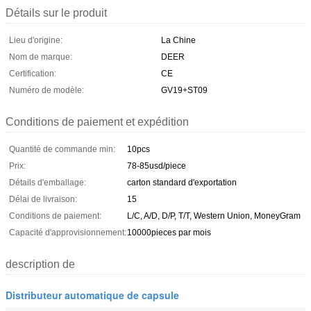
Détails sur le produit
Lieu d'origine:
La Chine
Nom de marque:
DEER
Certification:
CE
Numéro de modèle:
GV19+ST09
Conditions de paiement et expédition
Quantité de commande min:
10pcs
Prix:
78-85usd/piece
Détails d'emballage:
carton standard d'exportation
Délai de livraison:
15
Conditions de paiement:
L/C, A/D, D/P, T/T, Western Union, MoneyGram
Capacité d'approvisionnement:
10000pieces par mois
description de
Distributeur automatique de capsule